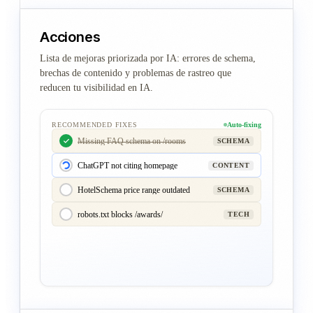
Acciones
Lista de mejoras priorizada por IA: errores de schema,
brechas de contenido y problemas de rastreo que
reducen tu visibilidad en IA.
RECOMMENDED FIXES
Auto-fixing
Missing FAQ schema on /rooms
SCHEMA
ChatGPT not citing homepage
CONTENT
HotelSchema price range outdated
SCHEMA
robots.txt blocks /awards/
TECH