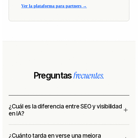
Ver la plataforma para partners →
frecuentes.
Preguntas
¿Cuál es la diferencia entre SEO y visibilidad
en IA?
El SEO trata de posicionarse en los resultados de búsqueda
¿Cuánto tarda en verse una mejora
basados en enlaces de Google. La visibilidad en IA trata de