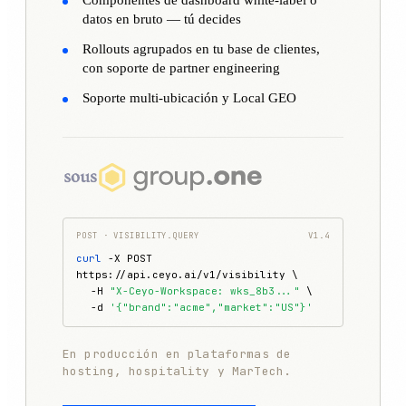
Componentes de dashboard white-label o
datos en bruto — tú decides
Rollouts agrupados en tu base de clientes,
con soporte de partner engineering
Soporte multi-ubicación y Local GEO
POST · VISIBILITY.QUERY
V1.4
curl
-X POST
https://api.ceyo.ai/v1/visibility \
-H
"X-Ceyo-Workspace: wks_8b3..."
\
-d
'{"brand":"acme","market":"US"}'
En producción en plataformas de
hosting, hospitality y MarTech.