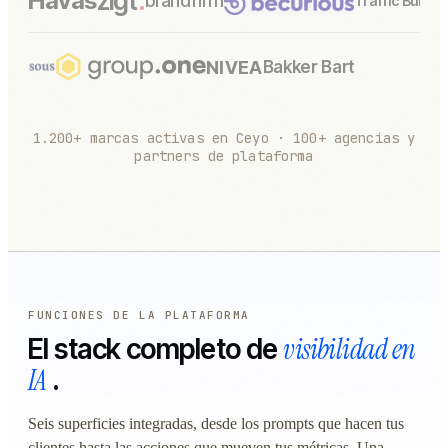
zigt
.
Havas
brandfirm
Traffic Builde
NIVEA
Bakker Bart
1.200+ marcas activas en Ceyo · 100+ agencias y
partners de plataforma
FUNCIONES DE LA PLATAFORMA
visibilidad en
El stack completo de
IA
.
Seis superficies integradas, desde los prompts que hacen tus
clientes hasta las acciones que mueven tus métricas. Una