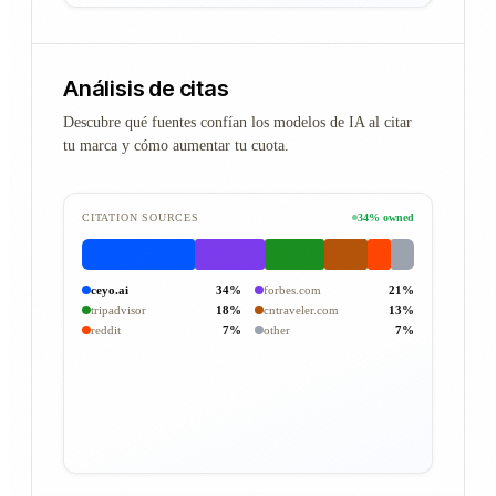
Análisis de citas
Descubre qué fuentes confían los modelos de IA al citar
tu marca y cómo aumentar tu cuota.
CITATION SOURCES
34% owned
ceyo.ai
34%
forbes.com
21%
tripadvisor
18%
cntraveler.com
13%
reddit
7%
other
7%